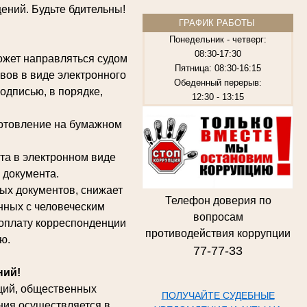
ений. Будьте бдительны!
ГРАФИК РАБОТЫ
Понедельник - четверг:
08:30-17:30
может направляться судом
Пятница:
08:30-16:15
вов в виде электронного
Обеденный перерыв:
одписью, в порядке,
12:30 - 13:15
готовление на бумажном
та в электронном виде
 документа.
ых документов, снижает
Телефон доверия по
нных с человеческим
вопросам
 оплату корреспонденции
противодействия
коррупции
ю.
77-77-33
ний!
аций, общественных
ПОЛУЧАЙТЕ СУДЕБНЫЕ
ния осуществляется в