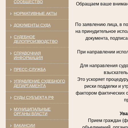
СООБЩЕСТВО
Обращаем ваше внимание
НОРМАТИВНЫЕ АКТЫ
По заявлению лица, в по
ДОКУМЕНТЫ СУДА
на принудительное испо
СУДЕБНОЕ
документа, подписа
ДЕЛОПРОИЗВОДСТВО
При направлении испол
СПРАВОЧНАЯ
ИНФОРМАЦИЯ
Для направления судо
ПРЕСС-СЛУЖБА
взыскатель
Это ускоряет процедур
УПРАВЛЕНИЕ СУДЕБНОГО
ДЕПАРТАМЕНТА
риски подделки и у
фактором фактических о
СУДЫ СУБЪЕКТА РФ
п
МУНИЦИПАЛЬНЫЕ
Ува
ОРГАНЫ ВЛАСТИ
Прием граждан (фи
ВАКАНСИИ
объединений, органо