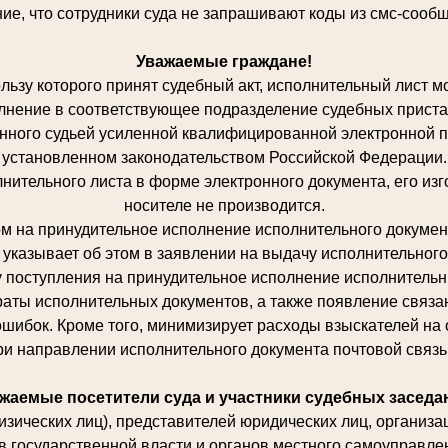
, что сотрудники суда не запрашивают коды из смс-сообщ
Уважаемые граждане!
льзу которого принят судебный акт, исполнительный лист 
лнение в соответствующее подразделение судебных приста
нного судьей усиленной квалифицированной электронной п
установленном законодательством Российской Федерации.
нительного листа в форме электронного документа, его из
носителе не производится.
м на принудительное исполнение исполнительного докумен
 указывает об этом в заявлении на выдачу исполнительного
у поступления на принудительное исполнение исполнительн
траты исполнительных документов, а также появление связа
шибок. Кроме того, минимизирует расходы взыскателей на
ри направлении исполнительного документа почтовой связь
жаемые посетители суда и участники судебных заседа
зических лиц), представителей юридических лиц, организ
в государственной власти и органов местного самоуправле