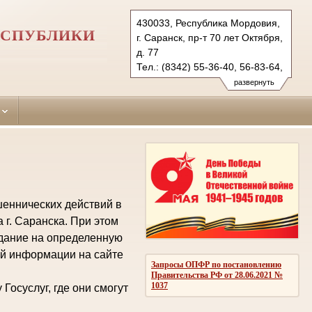
430033, Республика Мордовия,
ЕСПУБЛИКИ
г. Саранск, пр-т 70 лет Октября,
д. 77
Тел.: (8342) 55-36-40, 56-83-64,
77-77-14(ф.)
развернуть
(83439) 2-11-54
oktyabrsky.mor@sudrf.ru
kochkurovsky.mor@sudrf.ru
еннических действий в
 г. Саранска. При этом
едание на определенную
ой информации на сайте
Запросы ОПФР по постановлению
Правительства РФ от 28.06.2021 №
1037
осуслуг, где они смогут